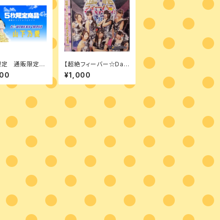
限定 通販限定商
【超絶フィーバー☆Dan
山下乃愛 ブロマ
cing Party Night！ t
000
¥1,000
l.1
ype S】