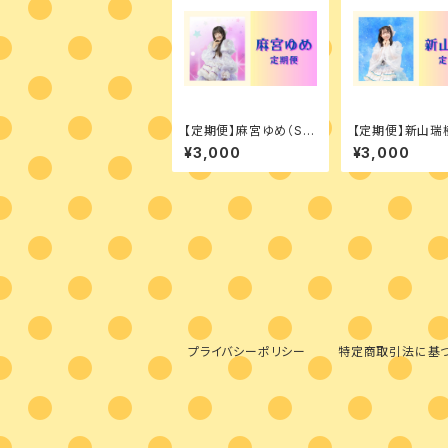
【定期便】麻宮ゆめ（S☆
【定期便】新山瑞樹
UTHERN CROSS）
☆UTHERN CR
¥3,000
¥3,000
ブロマイド＆チェキ
ブロマイド＆チ
プライバシーポリシー
特定商取引法に基