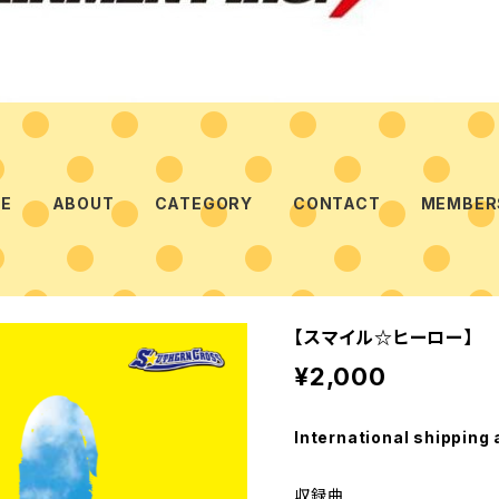
E
ABOUT
CATEGORY
CONTACT
MEMBER
【スマイル☆ヒーロー】
¥2,000
International shipping 
収録曲