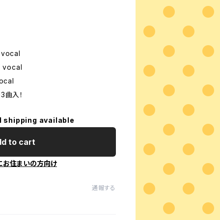
ocal
 vocal
ocal
13曲入！
l shipping available
d to cart
にお住まいの方向け
通報する