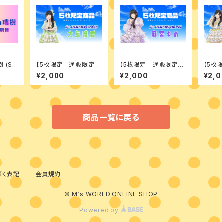
 (S
【5枚限定 通販限定商
【5枚限定 通販限定商
【5枚
OSS)
品】 大友唯愛 ブロマ
品】 麻宮ゆめ ブロマ
品】 
¥2,000
¥2,000
¥2,
ェキ
イド vol.1
イド vol.1
イド vo
商品一覧に戻る
づく表記
会員規約
© M‘s WORLD ONLINE SHOP
Powered by