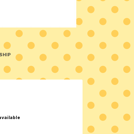
SHIP
available