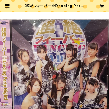
【超絶フィーバー☆Dancing Party
Night！ type S】 | M‘s WORLD
ONLINE SHOP