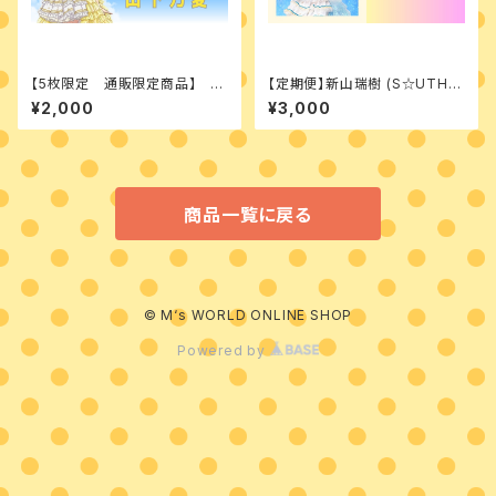
【5枚限定 通販限定商品】 山
【定期便】新山瑞樹 (S☆UTHE
下乃愛 ブロマイド vol.1
RN CROSS) ブロマイド＆チ
¥2,000
¥3,000
ェキ
商品一覧に戻る
© M‘s WORLD ONLINE SHOP
Powered by