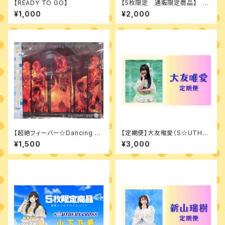
【READY TO GO】
【5枚限定 通販限定商品】 大
友唯愛 ブロマイド vol.1
¥1,000
¥2,000
【超絶フィーバー☆Dancing Pa
【定期便】大友唯愛（S☆UTHER
rty Night！ type SC】
N CROSS） ブロマイド＆チェ
¥1,500
¥3,000
キ